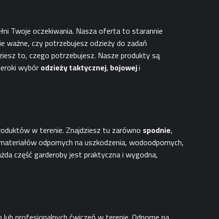
łni Twoje oczekiwania. Nasza oferta to starannie
ie ważne, czy potrzebujesz odzieży do zadań
ziesz to, czego potrzebujesz. Nasze produkty są
zeroki wybór
odzieży taktycznej
,
bojowej
i
produktów w terenie. Znajdziesz tu zarówno
spodnie
,
ateriałów odpornych na uszkodzenia, wodoodpornych,
każda część garderoby jest praktyczna i wygodna,
lub profesjonalnych ćwiczeń w terenie. Odporne na