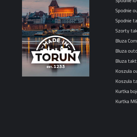
Spodnie lo
Spodnie o
Spodnie t
Szorty ta
Bluza Com
Bluza out
Bluza tak
Koszula o
Koszula t
Kurtka bo
Kurtka M