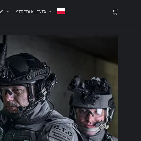
🛒
AS
STREFA KLIENTA