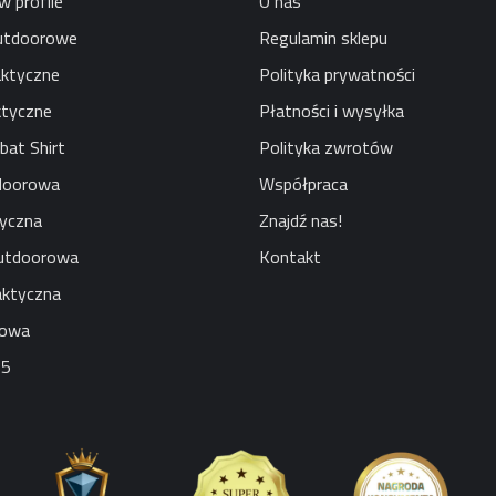
w profile
O nas
utdoorowe
Regulamin sklepu
aktyczne
Polityka prywatności
ktyczne
Płatności i wysyłka
bat Shirt
Polityka zwrotów
doorowa
Współpraca
tyczna
Znajdź nas!
utdoorowa
Kontakt
aktyczna
jowa
65