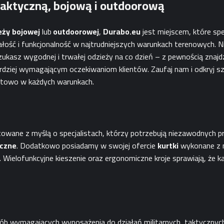
taktyczną, bojową i outdoorową
eży
bojowej
lub
outdoorowej
,
Durabo.eu
jest miejscem, które spe
ość i funkcjonalność w najtrudniejszych warunkach terenowych. N
ukasz wygodnej i trwałej odzieży na co dzień – z pewnością znajd
rdziej wymagającym oczekiwaniom klientów. Zaufaj nam i odkryj s
fortowo w każdych warunkach.
ktowane z myślą o specjalistach, którzy potrzebują niezawodnych 
yczne
. Dodatkowo posiadamy w swojej ofercie
kurtki
wykonane z m
. Wielofunkcyjne kieszenie oraz ergonomiczne kroje sprawiają, że 
b wymagających wyposażenia do działań militarnych, taktycznych 