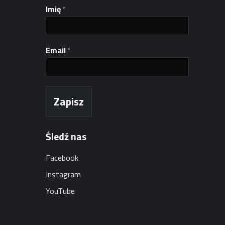
Imię
*
*
Email
*
I
m
i
ę
I
Zapisz
m
i
ę
Śledź nas
Facebook
Instagram
YouTube