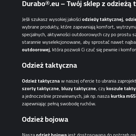
Durabo®.eu – Twój sklep z odzieżą 
Jeśli szukasz wysokiej jakości
odzieży taktycznej
,
odzi
wybrane produkty, które zapewniają komfort, wytrzymał
specjalnych, aktywności outdoorowych czy po prostu sz
starannie wyselekcjonowane, aby sprostać nawet najba
outdoorowej
, która pozwoli Ci czuć się pewnie i kom
Odzież taktyczna
Odzież taktyczna
w naszej ofercie to ubrania zaproje
szorty taktyczne
,
bluzy taktyczne
, czy
koszule takt
a jednocześnie przewiewnych, jak np. nasza
kurtka m65
zapewniając pełną swobodę ruchów.
Odzież bojowa
Nasza
odzież bojowa
jest dostosowana do potrzeb osó