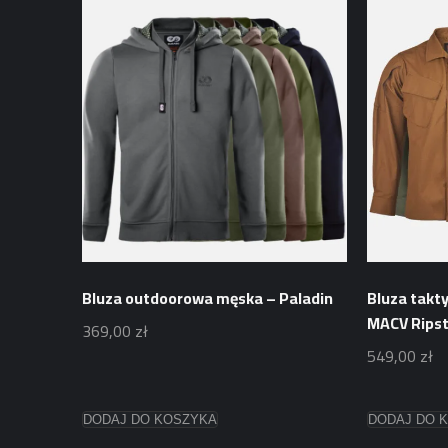
Bluza outdoorowa męska – Paladin
Bluza takt
MACV Rips
369,00
zł
549,00
zł
Ten
Ten
DODAJ DO KOSZYKA
DODAJ DO 
produkt
produkt