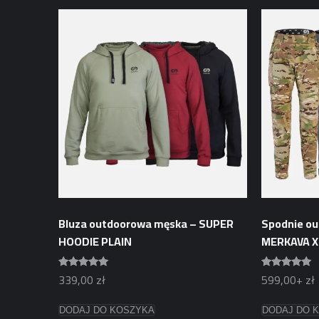
ma
ma
wiele
wiele
wariantów.
wariantów.
Opcje
Opcje
można
można
wybrać
wybrać
na
na
stronie
stronie
produktu
produktu
Bluza outdoorowa męska – SUPER
Spodnie ou
HOODIE PLAIN
MERKAVA X
339,00
zł
599,00+
zł
Oceniono
Oceniono
5.00
5.00
na 5
na 5
Ten
Ten
DODAJ DO KOSZYKA
DODAJ DO 