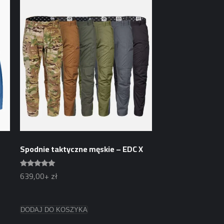
Spodnie taktyczne męskie – EDC X
639,00+
zł
Oceniono
5.00
na 5
Ten
DODAJ DO KOSZYKA
produkt