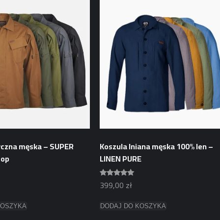
yczna męska – SUPER
Koszula lniana męska 100% len –
top
LINEN PURE
399,00
zł
Oceniono
5.00
na 5
Ten
KOSZYKA
DODAJ DO KOSZYKA
produkt