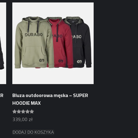
ma
wiele
wariantów.
Opcje
można
wybrać
na
stronie
produktu
ER
Bluza outdoorowa męska – SUPER
HOODIE MAX
339,00
zł
Oceniono
5.00
na 5
Ten
DODAJ DO KOSZYKA
produkt