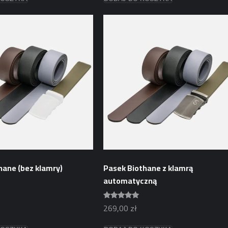
produkt
ma
wiele
wariantów.
Opcje
można
wybrać
na
stronie
produktu
hane (bez klamry)
Pasek Biothane z klamrą
automatyczną
269,00
zł
Oceniono
4.75
na 5
Ten