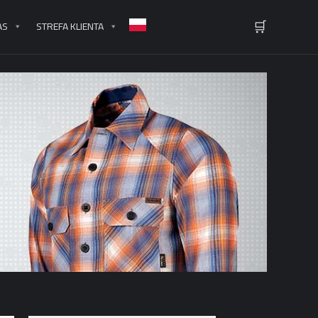
🛒
AS
STREFA KLIENTA