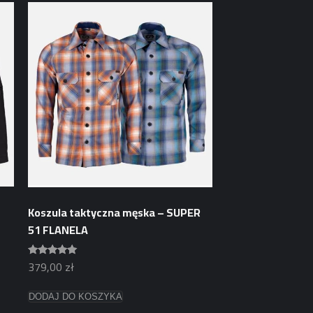
ma
wiele
wariantów.
Opcje
można
wybrać
na
stronie
produktu
Koszula taktyczna męska – SUPER
51 FLANELA
379,00
zł
Oceniono
4.88
na 5
Ten
DODAJ DO KOSZYKA
produkt