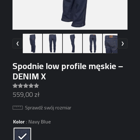
❮
❯
Spodnie low profile męskie –
DENIM X
559,00
zł
Oceniony
19
4.95
na 5
na
Sprawdź swój rozmiar
podstawie
ocen
klientów
Kolor
: Navy Blue