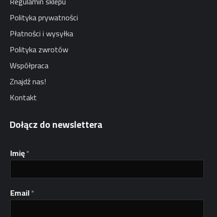
Regulamin sklepu
Polityka prywatności
Płatności i wysyłka
Polityka zwrotów
Współpraca
Znajdź nas!
Kontakt
Dołącz do newslettera
E
Imię
*
m
a
i
l
Email
*
*
I
m