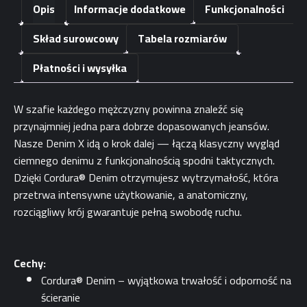
Opis
Informacje dodatkowe
Funkcjonalności
X
Skład surowcowy
Tabela rozmiarów
Płatności i wysyłka
W szafie każdego mężczyzny powinna znaleźć się
przynajmniej jedna para dobrze dopasowanych jeansów.
Nasze Denim X idą o krok dalej — łączą klasyczny wygląd
ciemnego denimu z funkcjonalnością spodni taktycznych.
Dzięki Cordura® Denim otrzymujesz wytrzymałość, która
przetrwa intensywne użytkowanie, a anatomiczny,
rozciągliwy krój gwarantuje pełną swobodę ruchu.
Cechy:
Cordura® Denim – wyjątkowa trwałość i odporność na
ścieranie