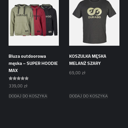
699,00 zł
wiele
wiele
wariantów.
wariantów.
Opcje
Opcje
można
można
wybrać
wybrać
na
na
stronie
stronie
produktu
produktu
Bluza outdoorowa
KOSZULKA MĘSKA
męska – SUPER HOODIE
MELANŻ SZARY
MAX
69,00
zł
339,00
zł
Oceniono
5.00
Ten
Ten
na 5
DODAJ DO KOSZYKA
DODAJ DO KOSZYKA
produkt
produkt
ma
ma
wiele
wiele
wariantów.
wariantów.