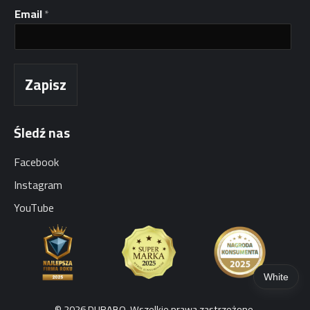
l
Email
*
I
m
i
ę
E
Zapisz
m
a
i
l
Śledź nas
Facebook
Instagram
YouTube
White
© 2026 DURABO. Wszelkie prawa zastrzeżone.