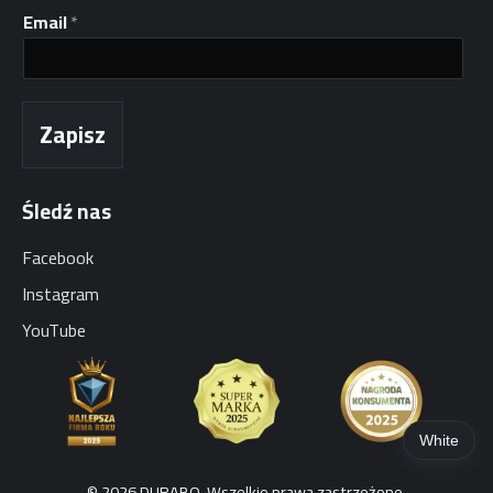
i
Email
*
l
I
m
i
ę
Zapisz
Śledź nas
Facebook
Instagram
YouTube
White
© 2026 DURABO. Wszelkie prawa zastrzeżone.