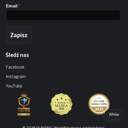
E
Email
*
m
a
i
l
*
Zapisz
I
m
i
Śledź nas
ę
Facebook
Instagram
YouTube
White
© 2026 DURABO. Wszelkie prawa zastrzeżone.