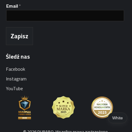
ę
Email
*
I
m
i
ę
Zapisz
Śledź nas
Facebook
Instagram
YouTube
White
© 2026 DURABO. Wszelkie prawa zastrzeżone.