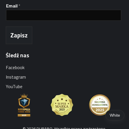
ę
Email
*
E
m
a
i
l
Zapisz
Śledź nas
Facebook
Instagram
YouTube
White
© 2026 DURABO. Wszelkie prawa zastrzeżone.