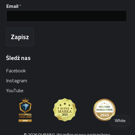
E
Email
*
m
a
i
l
I
Zapisz
m
i
ę
Śledź nas
I
m
i
Facebook
ę
Instagram
YouTube
White
© 2026 DURABO. Wszelkie prawa zastrzeżone.