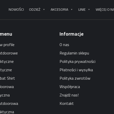
NOWOŚCI
ODZIEŻ
AKCESORIA
LINIE
WIĘCEJ O N
 menu
Informacje
w profile
O nas
utdoorowe
Regulamin sklepu
aktyczne
Polityka prywatności
ktyczne
Płatności i wysyłka
bat Shirt
Polityka zwrotów
doorowa
Współpraca
tyczna
Znajdź nas!
utdoorowa
Kontakt
aktyczna