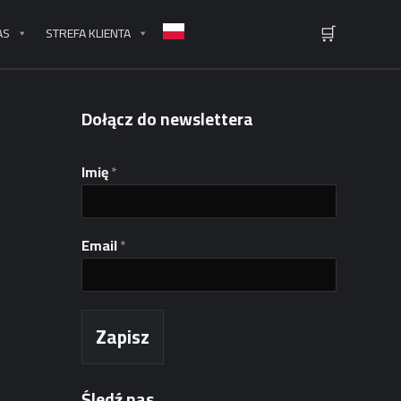
🛒
AS
STREFA KLIENTA
Dołącz do newslettera
Imię
*
*
Email
*
I
m
i
ę
*
Zapisz
Śledź nas